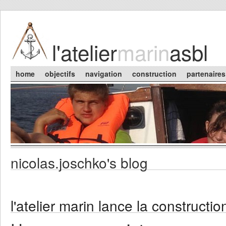
Skip to main content
l'atelier
marin
asbl
Main menu
home
objectifs
navigation
construction
partenaires
nicolas.joschko's blog
You are here
l'atelier marin lance la construction