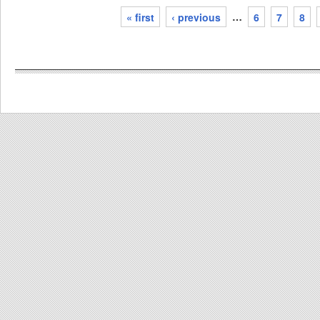
« first
‹ previous
…
6
7
8
pages