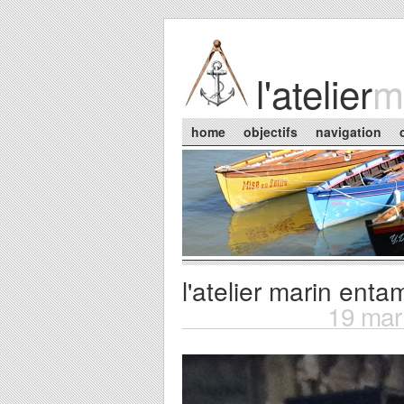
Skip to main content
l'atelier
m
Main menu
home
objectifs
navigation
l'atelier marin enta
You are here
19 mar