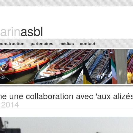
arin
asbl
construction
partenaires
médias
contact
me une collaboration avec 'aux alizés
 2014