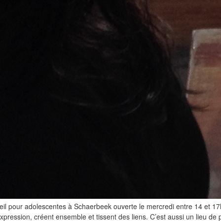
l pour adolescentes à Schaerbeek ouverte le mercredi entre 14 et 17h.
expression, créent ensemble et tissent des liens. C’est aussi un lieu de 