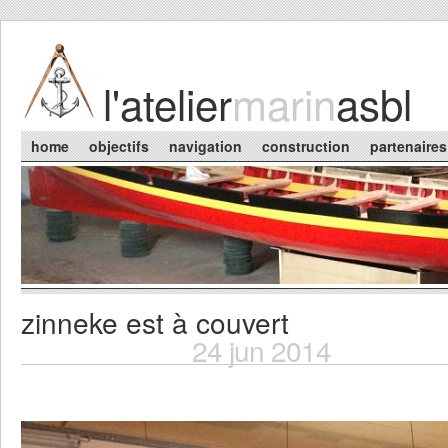
Skip to main content
l'atelier
marin
asbl
Main menu
home
objectifs
navigation
construction
partenaires
zinneke est à couvert
You are here
24 jun 2014