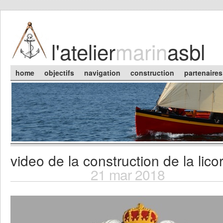
Skip to main content
l'atelier
marin
asbl
Main menu
home
objectifs
navigation
construction
partenaires
video de la construction de la lico
You are here
21 mar 2018