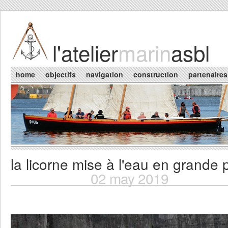
Skip to main content
l'atelier
marin
asbl
Main menu
home
objectifs
navigation
construction
partenaires
la licorne mise à l'eau en grande
You are here
02 may 2019