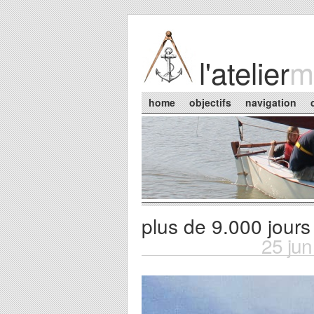
Skip to main content
l'atelier
m
Main menu
home
objectifs
navigation
plus de 9.000 jours
You are here
25 ju