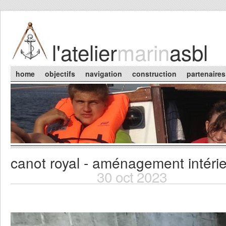
Skip to main content
l'atelier
marin
asbl
Main menu
home
objectifs
navigation
construction
partenaires
canot royal - aménagement intéri
You are here
30 oct 2023