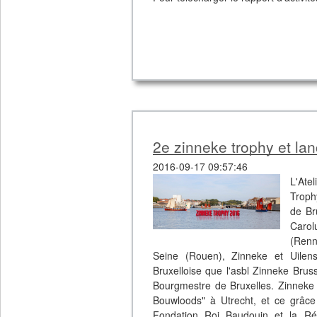
2e zinneke trophy et la
2016-09-17 09:57:46
L'Ate
Troph
de Br
Carol
(Renn
Seine (Rouen), Zinneke et Uilensp
Bruxelloise que l'asbl Zinneke Brus
Bourgmestre de Bruxelles. Zinneke B
Bouwloods" à Utrecht, et ce grâce a
Fondation Roi Baudouin et la Rég