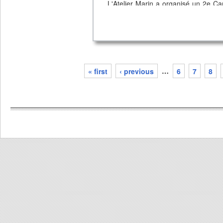
L'Atelier Marin a organisé un 2e Ca
Cité Joyeuse et organisé des sor
handicapés ou encore des personnes
Outre son implication dans la créati
également devenu membre fondateur 
construira des embarcations à Bruxe
« first
‹ previous
…
6
7
8
pages
En 4 ans d'existance, l'association 
jeunes Bruxellois.
Pour télécharger le Rapport d'Activi