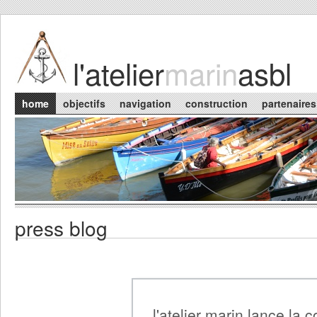
Skip to main content
l'atelier
marin
asbl
Main menu
home
objectifs
navigation
construction
partenaires
press blog
l'atelier marin lance la c