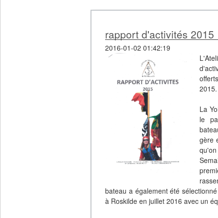
rapport d'activités 2015
2016-01-02 01:42:19
L'Ate
d'act
offer
2015
La Yo
le pa
batea
gère 
qu'on
Semai
premi
rasse
bateau a également été sélectionné p
à Roskilde en juillet 2016 avec un é