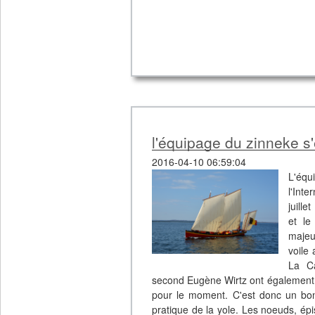
l'équipage du zinneke s
2016-04-10 06:59:04
L'équ
l'Int
juille
et le
majeu
voile
La Ca
second Eugène Wirtz ont également p
pour le moment. C'est donc un bon
pratique de la yole. Les noeuds, ép