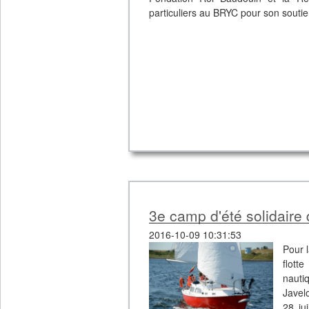
particuliers au BRYC pour son soutie
3e camp d'été solidaire d
2016-10-09 10:31:53
Pour l
flott
nauti
Javel
28 ju