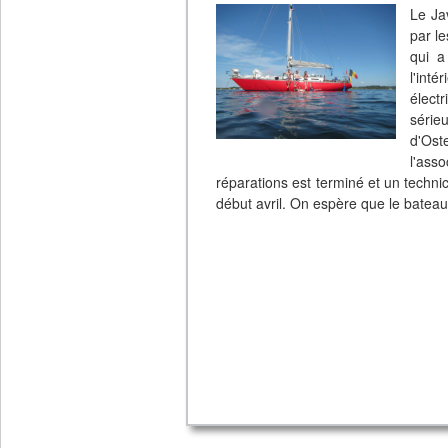
Le Ja
par l
qui a
l'int
élect
série
d'Ost
l'ass
réparations est terminé et un techni
début avril. On espère que le bateau