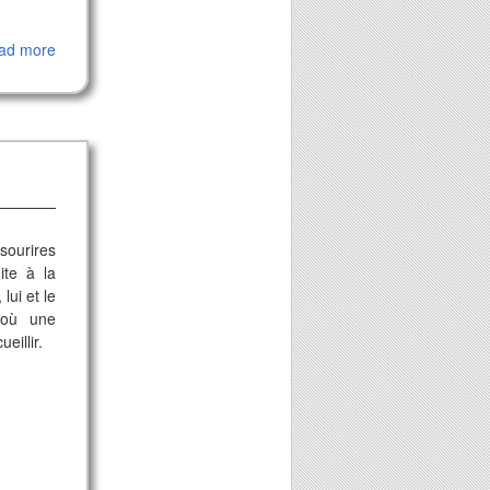
ad more
sourires
ite à la
lui et le
 où une
eillir.