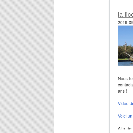
la li
2019-09
Nous te
contact
ans !
Video d
Voici un
Afin de