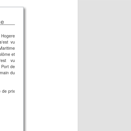
ge
 Hogere
s'est vu
 Maritime
iplôme et
'est vu
 Port de
 main du
 de prix