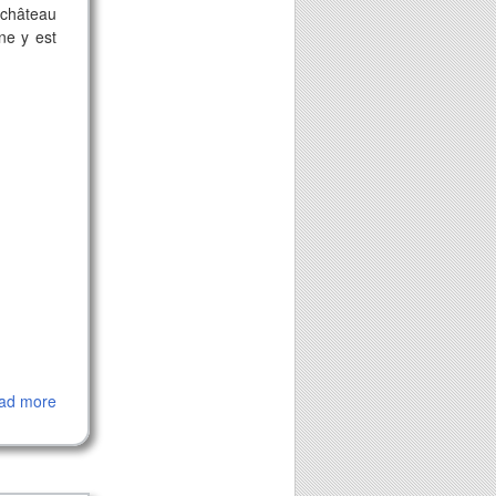
 château
rne y est
ad more