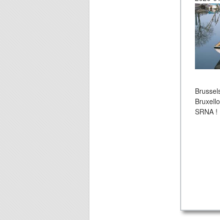
Brussel
Bruxello
SRNA !