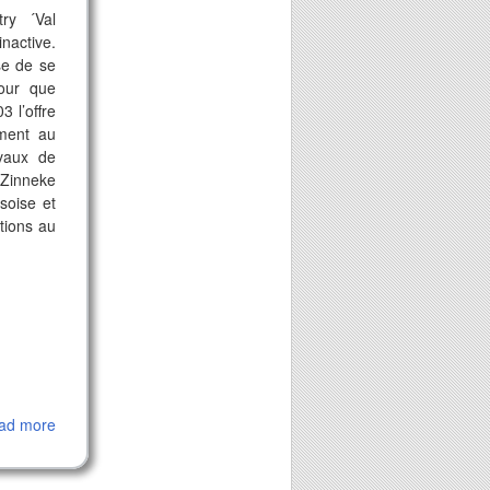
ry ´Val
nactive.
se de se
pour que
3 l’offre
ement au
avaux de
 Zinneke
soise et
ations au
ad more