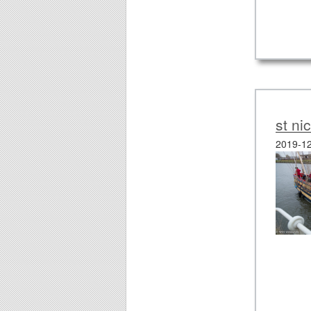
st ni
2019-12