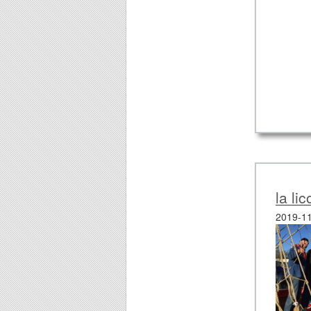
la li
2019-11