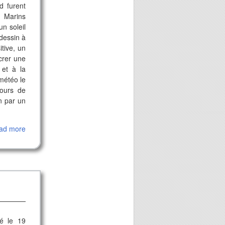
d furent
 Marins
n soleil
dessin à
tive, un
acrer une
 et à la
 météo le
cours de
n par un
ad more
é le 19