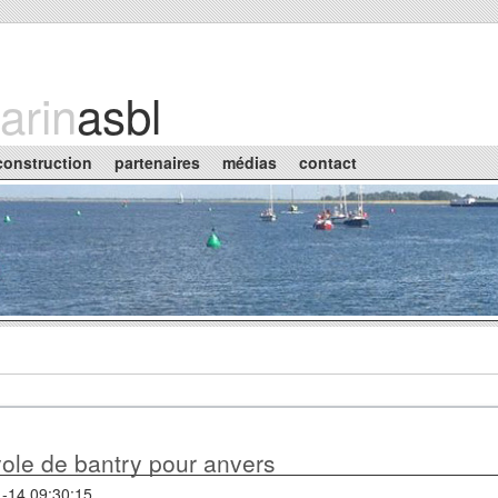
arin
asbl
construction
partenaires
médias
contact
ole de bantry pour anvers
-14 09:30:15