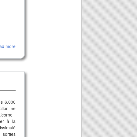
ad more
es 6.000
ction ne
icorne :
der à la
issimulé
 sorties