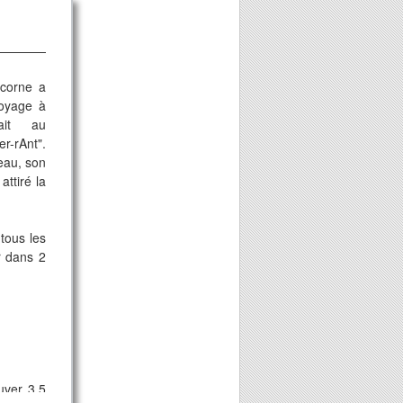
icorne a
oyage à
pait au
r-rAnt".
eau, son
attiré la
tous les
r dans 2
uver 3,5