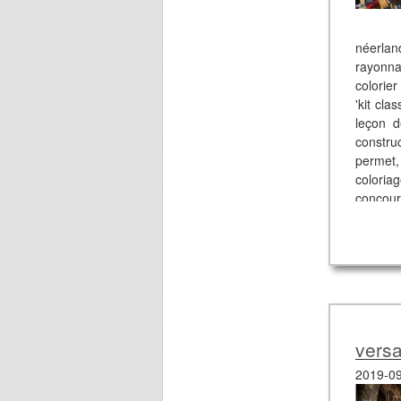
néerlan
rayonna
colorie
'kit cla
leçon d
construc
permet,
coloria
concours
versa
2019-09