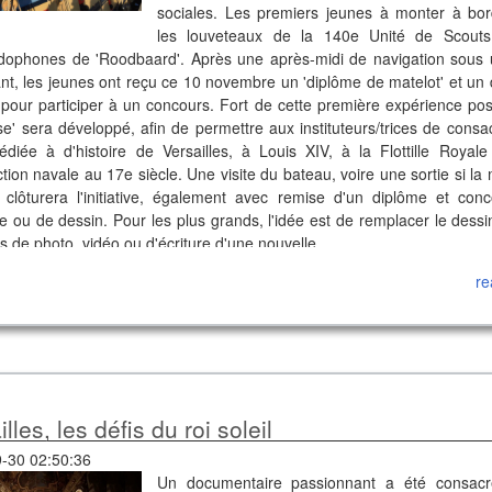
sociales. Les premiers jeunes à monter à bor
les louveteaux de la 140e Unité de Scouts
dophones de 'Roodbaard'. Après une après-midi de navigation sous u
nt, les jeunes ont reçu ce 10 novembre un 'diplôme de matelot' et un 
r pour participer à un concours. Fort de cette première expérience posi
sse' sera développé, afin de permettre aux instituteurs/trices de cons
édiée à d'histoire de Versailles, à Louis XIV, à la Flottille Royale
tion navale au 17e siècle. Une visite du bateau, voire une sortie si la
 clôturera l'initiative, également avec remise d'un diplôme et con
ge ou de dessin. Pour les plus grands, l'idée est de remplacer le dessi
 de photo, vidéo ou d'écriture d'une nouvelle.
re
illes, les défis du roi soleil
-30 02:50:36
Un documentaire passionnant a été consacr