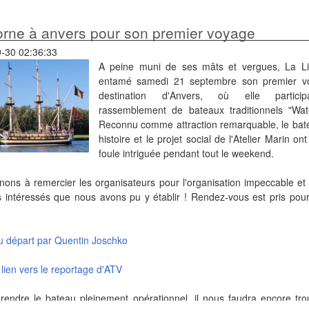
corne à anvers pour son premier voyage
-30 02:36:33
A peine muni de ses mâts et vergues, La L
entamé samedi 21 septembre son premier v
destination d'Anvers, où elle partici
rassemblement de bateaux traditionnels "Wate
Reconnu comme attraction remarquable, le bat
histoire et le projet social de l'Atelier Marin ont 
foule intriguée pendant tout le weekend.
nons à remercier les organisateurs pour l'organisation impeccable et 
s intéressés que nous avons pu y établir ! Rendez-vous est pris pou
u départ par Quentin Joschko
 lien vers le reportage d'ATV
 rendre le bateau pleinement opérationnel, il nous faudra encore tro