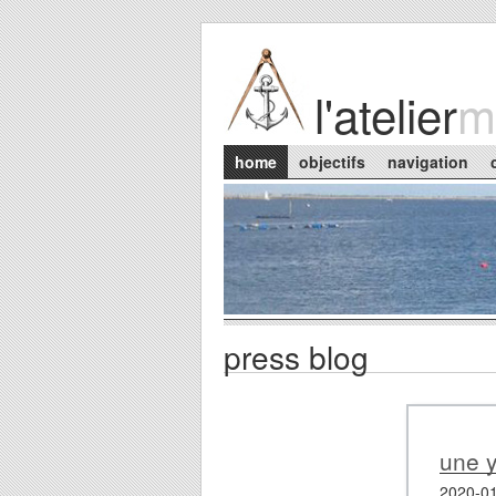
Skip to main content
l'atelier
m
Main menu
home
objectifs
navigation
press blog
une y
2020-01