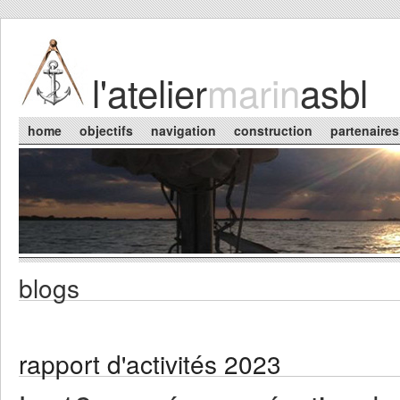
Skip to main content
l'atelier
marin
asbl
Main menu
home
objectifs
navigation
construction
partenaires
blogs
You are here
rapport d'activités 2023