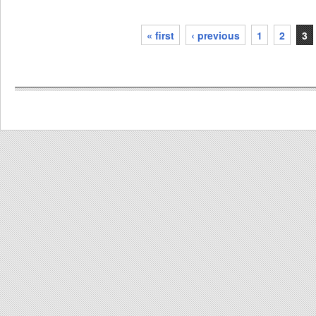
« first
‹ previous
1
2
3
pages