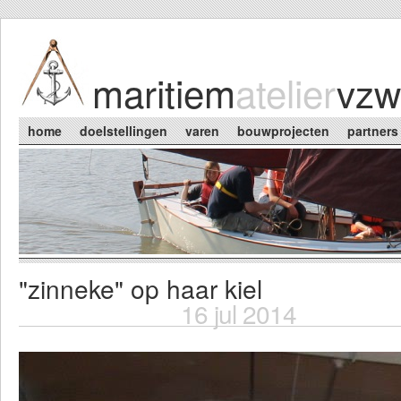
Skip to main content
maritiem
atelier
vzw
Main menu
home
doelstellingen
varen
bouwprojecten
partners
"zinneke" op haar kiel
You are here
16 jul 2014