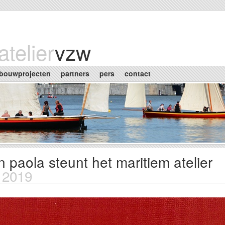
atelier
vzw
bouwprojecten
partners
pers
contact
n paola steunt het maritiem atelier
n 2019