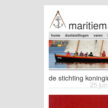
Skip to main content
maritiem
Main menu
home
doelstellingen
varen
de stichting koningi
You are here
25 ju