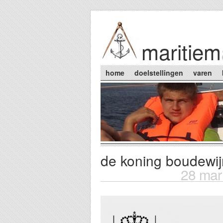
Skip to main content
maritiem
Main menu
home
doelstellingen
varen
de koning boudewijn
You are here
28 mar