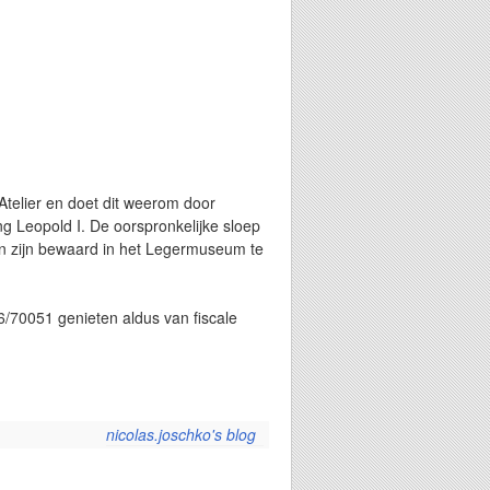
Atelier en doet dit weerom door
ng Leopold I. De oorspronkelijke sloep
en zijn bewaard in het Legermuseum te
/70051 genieten aldus van fiscale
nicolas.joschko's blog