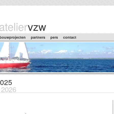
atelier
vzw
bouwprojecten
partners
pers
contact
2025
b 2026