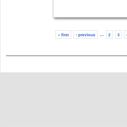
« first
‹ previous
…
2
3
pages