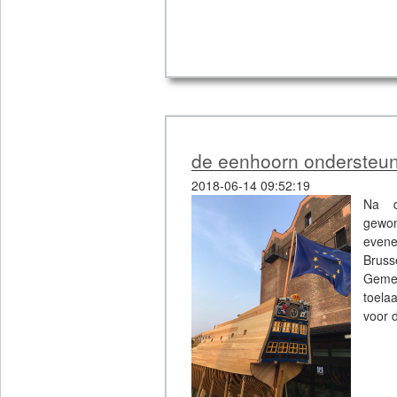
de eenhoorn ondersteun
2018-06-14 09:52:19
Na d
gewo
even
Bruss
Gemee
toela
voor 