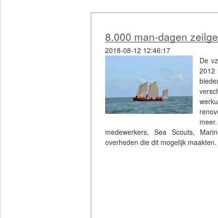
8.000 man-dagen zeilge
2018-08-12 12:46:17
De vz
2012 
biede
versc
werk
renov
meer.
medewerkers, Sea Scouts, Marine
overheden die dit mogelijk maakten.