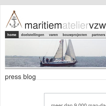
Skip to main content
maritiem
atelier
vzw
Main menu
home
doelstellingen
varen
bouwprojecten
partners
press blog
meer dan 9.000 man-da