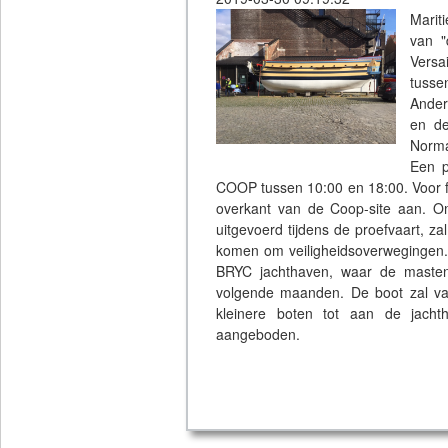
Marit
van "
Versa
tusse
Ander
en de
Norma
Een p
COOP tussen 10:00 en 18:00. Voor fo
overkant van de Coop-site aan. Om
uitgevoerd tijdens de proefvaart, zal
komen om veiligheidsoverwegingen.
BRYC jachthaven, waar de masten 
volgende maanden. De boot zal van
kleinere boten tot aan de jach
aangeboden.