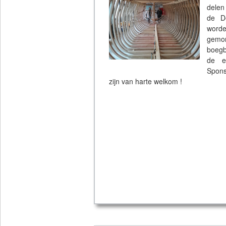
delen
de D
worde
gemon
boegb
de e
Spons
zijn van harte welkom !